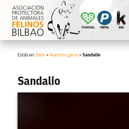
TEAMING
PAYPAL
BBK
Estás en:
Inicio
»
Nuestros gatos
»
Sandalio
Sandalio