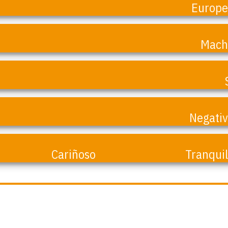
Europ
Mach
Negati
Cariñoso
Tranqui