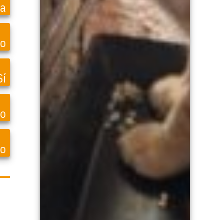
ea
o
Sí
vo
lo