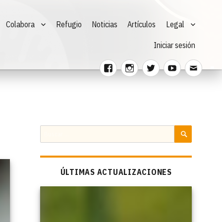
Colabora
Refugio
Noticias
Artículos
Legal
Iniciar sesión
Facebook
Instagram
Twitter
Youtube
Corre
electr
Buscar
por:
BUSCAR
ÚLTIMAS ACTUALIZACIONES