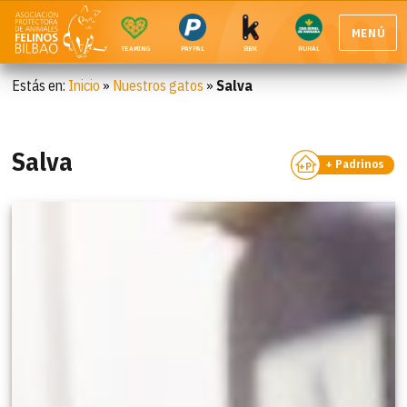
MENÚ
TEAMING
PAYPAL
BBK
RURAL
Estás en:
Inicio
»
Nuestros gatos
»
Salva
Salva
+ Padrinos
+P