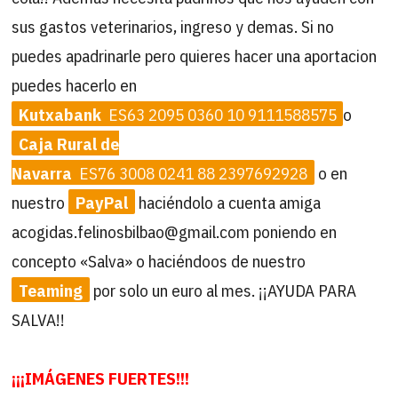
sus gastos veterinarios, ingreso y demas. Si no
puedes apadrinarle pero quieres hacer una aportacion
puedes hacerlo en
Kutxabank
ES63 2095 0360 10 9111588575
o
Caja Rural de
Navarra
ES76 3008 0241 88 2397692928
o en
nuestro
PayPal
haciéndolo a cuenta amiga
acogidas.felinosbilbao@gmail.com poniendo en
concepto «Salva» o haciéndoos de nuestro
Teaming
por solo un euro al mes. ¡¡AYUDA PARA
SALVA!!
¡¡¡IMÁGENES FUERTES!!!