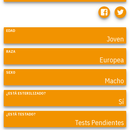
EDAD
Joven
RAZA
Europea
SEXO
Macho
¿ESTÁ ESTERILIZADO?
Sí
¿ESTÁ TESTADO?
Tests Pendientes