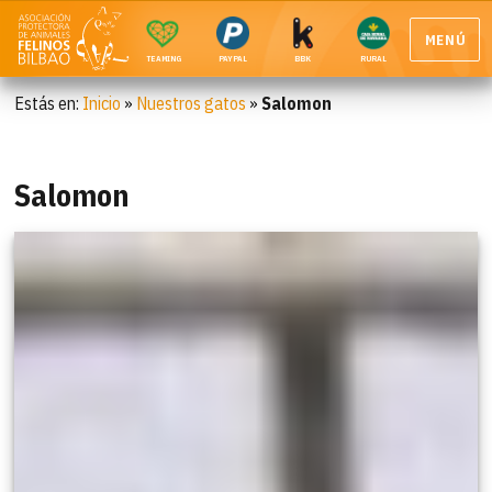
MENÚ
TEAMING
PAYPAL
BBK
RURAL
Estás en:
Inicio
»
Nuestros gatos
»
Salomon
Salomon