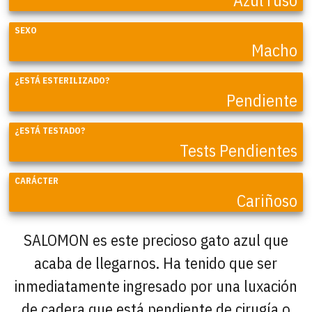
SEXO
Macho
¿ESTÁ ESTERILIZADO?
Pendiente
¿ESTÁ TESTADO?
Tests Pendientes
CARÁCTER
Cariñoso
SALOMON es este precioso gato azul que
acaba de llegarnos. Ha tenido que ser
inmediatamente ingresado por una luxación
de cadera que está pendiente de cirugía o