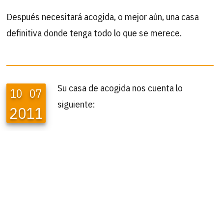
Después necesitará acogida, o mejor aún, una casa
definitiva donde tenga todo lo que se merece.
Su casa de acogida nos cuenta lo
10
07
siguiente:
2011
» Mando estas fotos del peque, no son de muy buena
calidad pero por lo menos se le ve mejor. Te cuento
que de su cadera está muy bien no le impide hacer
nada, salta, corre juega como cualquier cachorrillo
travieso, aunque él es muy buenín y mimosete.
Juega mucho con Peluso.