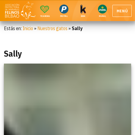
MENÚ
TEAMING
PAYPAL
BBK
RURAL
Estás en:
Inicio
»
Nuestros gatos
»
Sally
Sally