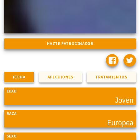
FICHA
AFECCIONES
TRATAMIENTOS
EDAD
Joven
RAZA
Europea
SEXO