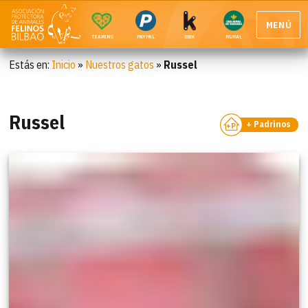
MENÚ
TEAMING
PAYPAL
BBK
RURAL
Estás en:
Inicio
»
Nuestros gatos
»
Russel
Russel
+ Padrinos
+P