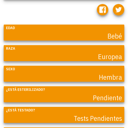
EDAD
Bebé
RAZA
Europea
SEXO
Hembra
¿ESTÁ ESTERILIZADO?
Pendiente
¿ESTÁ TESTADO?
Tests Pendientes