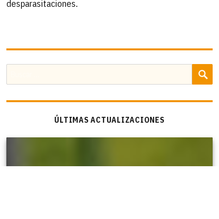
desparasitaciones.
B
Buscar
por:
ÚLTIMAS ACTUALIZACIONES