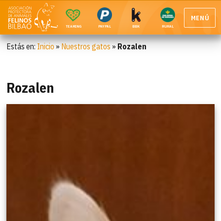
MENÚ
TEAMING
PAYPAL
BBK
RURAL
Estás en:
Inicio
»
Nuestros gatos
»
Rozalen
Rozalen