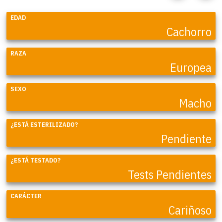
EDAD
Cachorro
RAZA
Europea
SEXO
Macho
¿ESTÁ ESTERILIZADO?
Pendiente
¿ESTÁ TESTADO?
Tests Pendientes
CARÁCTER
Cariñoso