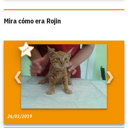
Mira cómo era Rojin
NUEVA
❮
❯
26/01/2019