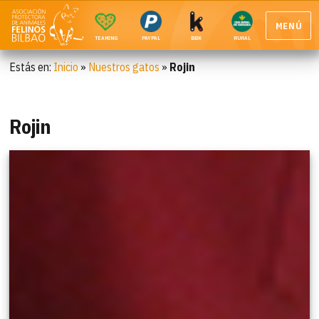
MENÚ
TEAMING
PAYPAL
BBK
RURAL
Estás en:
Inicio
»
Nuestros gatos
»
Rojin
Rojin