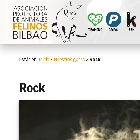
TEAMING
PAYPAL
BBK
Estás en:
Inicio
»
Nuestros gatos
»
Rock
Rock