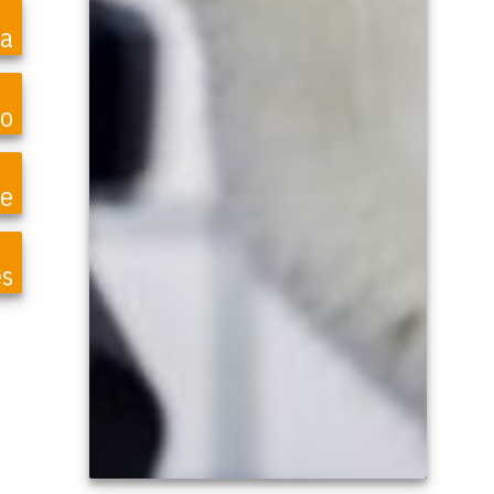
ea
o
te
es