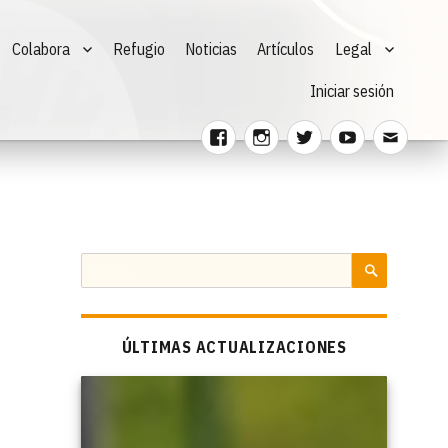
Colabora
Refugio
Noticias
Artículos
Legal
Iniciar sesión
Facebook
Instagram
Twitter
Youtube
Corre
electr
Buscar
por:
BUSCAR
ÚLTIMAS ACTUALIZACIONES