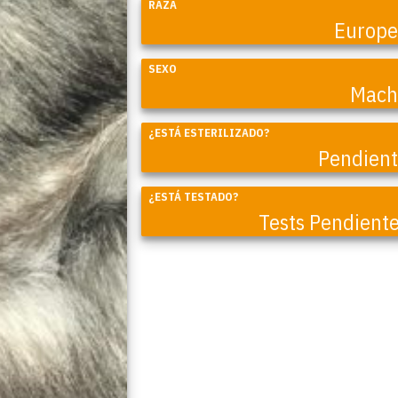
RAZA
Europ
SEXO
Mach
Coral
¿ESTÁ ESTERILIZADO?
Pendien
¿ESTÁ TESTADO?
Tests Pendient