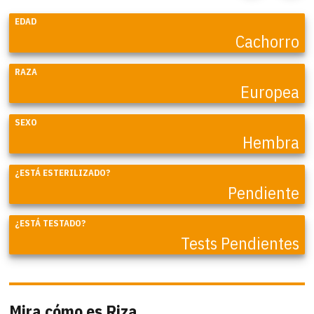
EDAD
Cachorro
RAZA
Europea
SEXO
Hembra
¿ESTÁ ESTERILIZADO?
Pendiente
¿ESTÁ TESTADO?
Tests Pendientes
Mira cómo es Riza