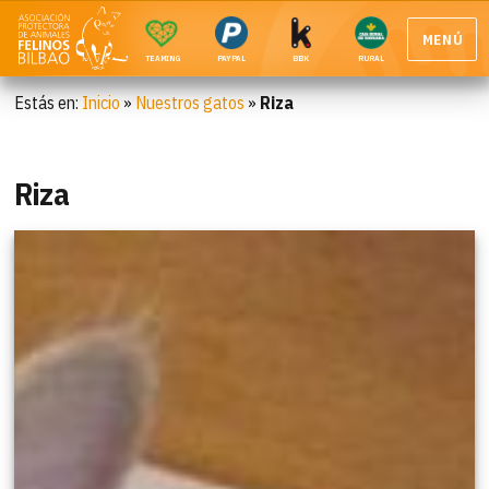
MENÚ
TEAMING
PAYPAL
BBK
RURAL
Estás en:
Inicio
»
Nuestros gatos
»
Riza
Riza