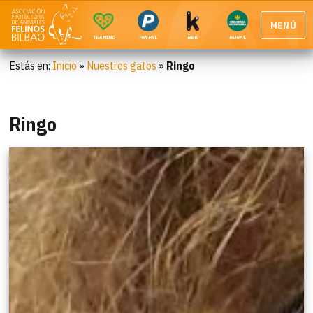
MENÚ
TEAMING
PAYPAL
BBK
RURAL
Estás en:
Inicio
»
Nuestros gatos
»
Ringo
Ringo