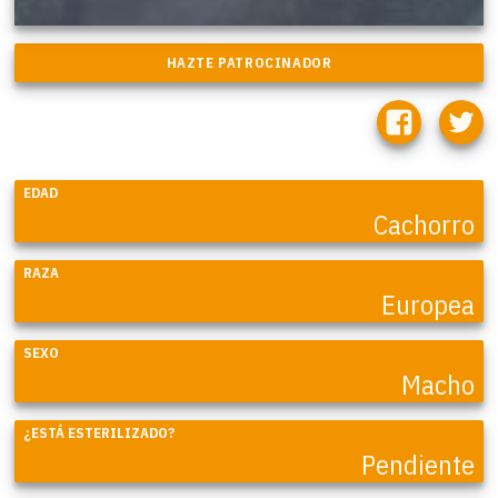
EDAD
Cachorro
RAZA
Europea
SEXO
Macho
¿ESTÁ ESTERILIZADO?
Pendiente