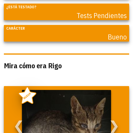
¿ESTÁ TESTADO?
Tests Pendientes
CARÁCTER
Bueno
Mira cómo era Rigo
NUEVA
❮
❯