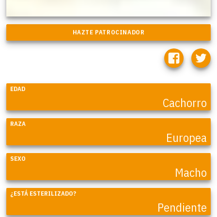
EDAD
Cachorro
RAZA
Europea
SEXO
Macho
¿ESTÁ ESTERILIZADO?
Pendiente