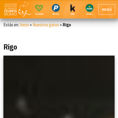
MENÚ
TEAMING
PAYPAL
BBK
RURAL
Estás en:
Inicio
»
Nuestros gatos
»
Rigo
Rigo