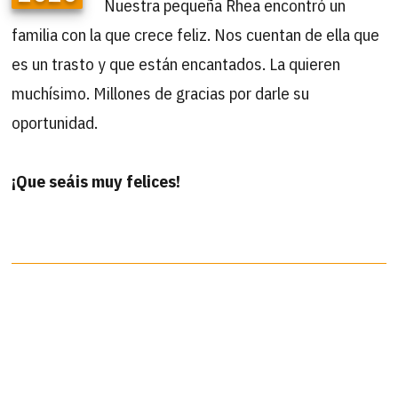
Nuestra pequeña Rhea encontró un
familia con la que crece feliz. Nos cuentan de ella que
es un trasto y que están encantados. La quieren
muchísimo. Millones de gracias por darle su
oportunidad.
¡Que seáis muy felices!
B
Buscar
por:
ÚLTIMAS ACTUALIZACIONES