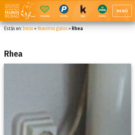
MENÚ
TEAMING
PAYPAL
BBK
RURAL
Estás en:
Inicio
»
Nuestros gatos
»
Rhea
Rhea