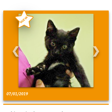
NUEVA
❮
❯
07/01/2019