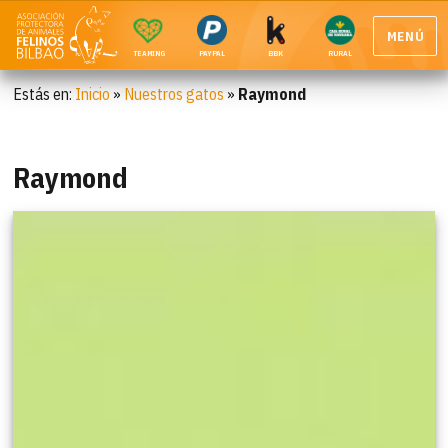
MENÚ
TEAMING
PAYPAL
BBK
RURAL
Estás en:
Inicio
»
Nuestros gatos
»
Raymond
Raymond