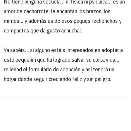
No tiene ninguna secuela… ni física ni psíquica… es un
amor de cachorrote; le encantan los brazos, los
mimos… y además es de esos peques rechonchos y
compactos que da gusto achuchar.
Ya sabéis… si alguno estáis interesados en adoptar a
este pequeñín que ha logrado salvar su corta vida…
rellenad el formulario de adopción y así tendrá un
hogar donde seguir creciendo feliz y sin peligro.
Raymond lleva acogido todo este
27
09
tiempo y está creciendo sanísimo y sin
2012
secuelas de ningún tipo.