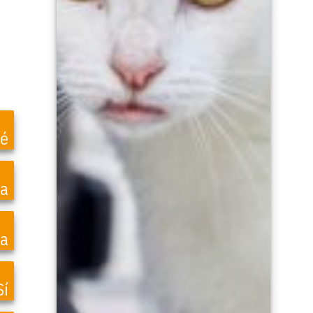
é
ea
a
Sí