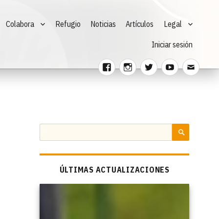
Colabora
Refugio
Noticias
Artículos
Legal
Iniciar sesión
Facebook
Instagram
Twitter
Youtube
Corre
electr
Buscar
por:
BUSCAR
ÚLTIMAS ACTUALIZACIONES