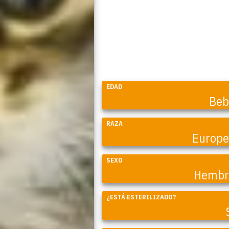
EDAD
Beb
RAZA
Europ
SEXO
Hembr
Coral
¿ESTÁ ESTERILIZADO?