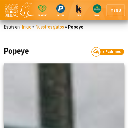
MENÚ
TEAMING
PAYPAL
BBK
RURAL
Estás en:
Inicio
»
Nuestros gatos
»
Popeye
Popeye
+ Padrinos
+P