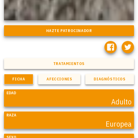
TRATAMIENTOS
FICHA
AFECCIONES
DIAGNÓSTICOS
EDAD
Adulto
RAZA
Europea
SEXO