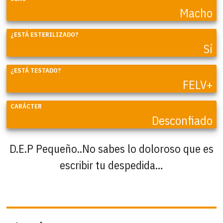
Macho
¿ESTÁ ESTERILIZADO?
Sí
¿ESTÁ TESTADO?
FELV+
CARÁCTER
Desconfiado
D.E.P Pequeño..No sabes lo doloroso que es
escribir tu despedida…