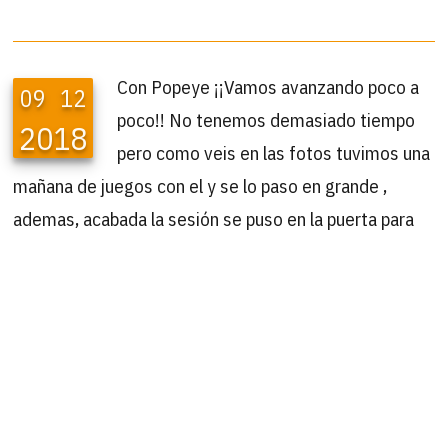
Con Popeye ¡¡Vamos avanzando poco a
09
12
poco!! No tenemos demasiado tiempo
2018
pero como veis en las fotos tuvimos una
mañana de juegos con el y se lo paso en grande ,
ademas, acabada la sesión se puso en la puerta para
impedir que nos fuéramos ajajaja . Casi podemos decir
que es un buen gato, con miedo pero bueno. Sabemos
que lo tiene difícil por su condición de Leucemia
positivo pero no perdemos la esperanza que este
peque lleno de vitalidad encuentre pronto un hogar
donde le demuestren que ser positivo a leucemia no