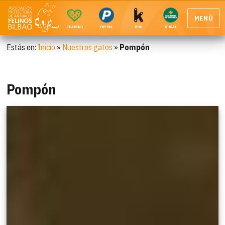
MENÚ
TEAMING
PAYPAL
BBK
RURAL
Estás en:
Inicio
»
Nuestros gatos
»
Pompón
Pompón