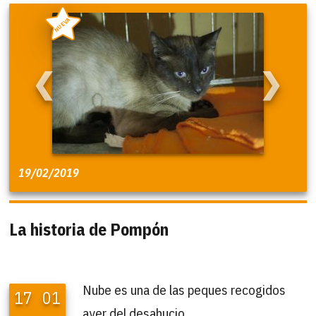
NUEVA
❮
❯
19/02/2019
La historia de Pompón
Nube es una de las peques recogidos
17
01
ayer del desahucio.