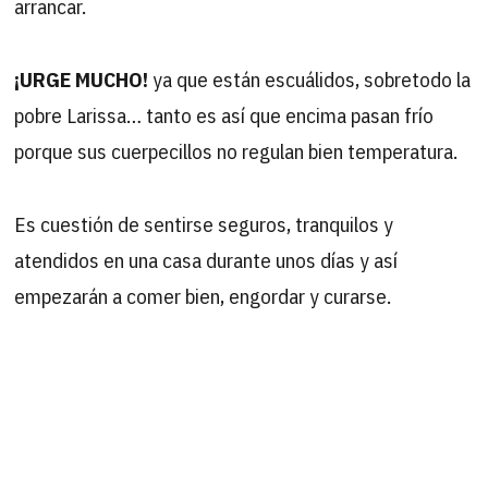
arrancar.
¡URGE MUCHO!
ya que están escuálidos, sobretodo la
pobre Larissa… tanto es así que encima pasan frío
porque sus cuerpecillos no regulan bien temperatura.
Es cuestión de sentirse seguros, tranquilos y
atendidos en una casa durante unos días y así
empezarán a comer bien, engordar y curarse.
ANIMAOS!! así podréis tener la satisfacción de ver
cómo van mejorando y volviendo a confiar.