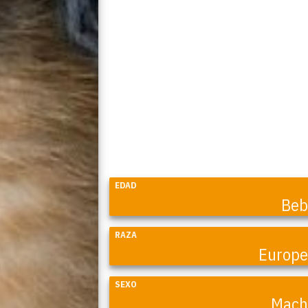
EDAD
Beb
RAZA
Europ
SEXO
Mach