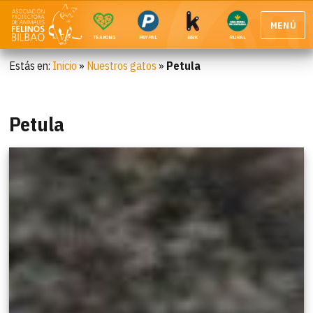
MENÚ
TEAMING
PAYPAL
BBK
RURAL
Estás en:
Inicio
»
Nuestros gatos
»
Petula
Petula