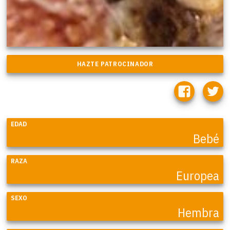
EDAD
Bebé
RAZA
Europea
SEXO
Hembra