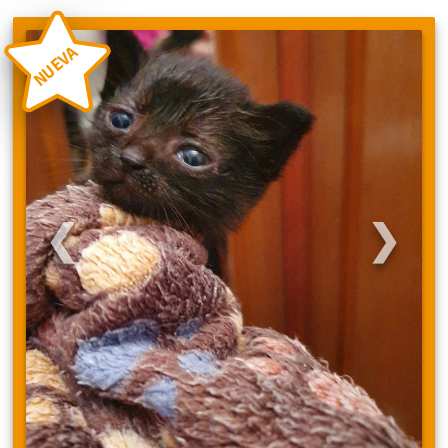
NUEVA
❮
❯