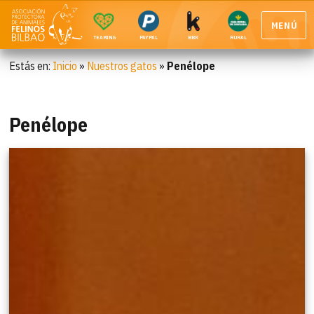
MENÚ
TEAMING
PAYPAL
BBK
RURAL
Estás en:
Inicio
»
Nuestros gatos
»
Penélope
Penélope