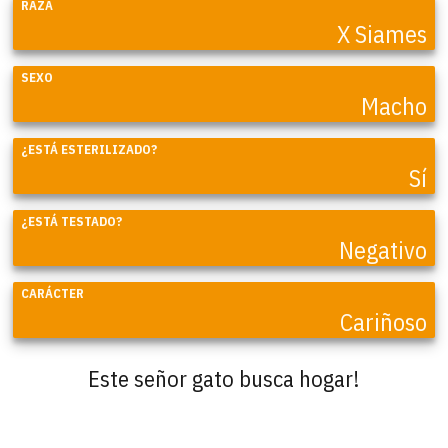
RAZA
X Siames
SEXO
Macho
¿ESTÁ ESTERILIZADO?
Sí
¿ESTÁ TESTADO?
Negativo
CARÁCTER
Cariñoso
Este señor gato busca hogar!