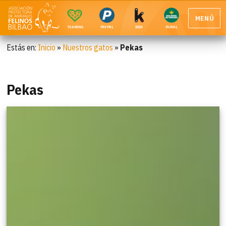
MENÚ
TEAMING
PAYPAL
BBK
RURAL
Estás en:
Inicio
»
Nuestros gatos
»
Pekas
Pekas