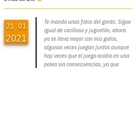
Te mando unas fotos del gordo. Sigue
21
01
igual de cariñoso y juguetón, ahora
2021
ya se lleva mejor con mis gatos,
algunas veces juegan juntos aunque
hay veces que el juego acaba en una
pelea sin consecuencias, ya que
Pekas, para lo joven que es, tiene un
carácter dominante. Menos mal que
Montxito ya le ha puesto en su sitio.
Con nosotros es súper cariñoso, le
podemos coger en brazos y él
encantado ronronea a todo motor.
Come como una lima, todo le viene
bien. Y es muy gracioso verle dormir,