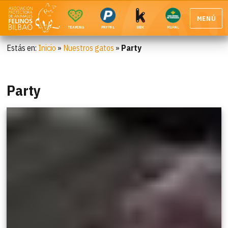
MENÚ
TEAMING
PAYPAL
BBK
RURAL
Estás en:
Inicio
»
Nuestros gatos
»
Party
Party