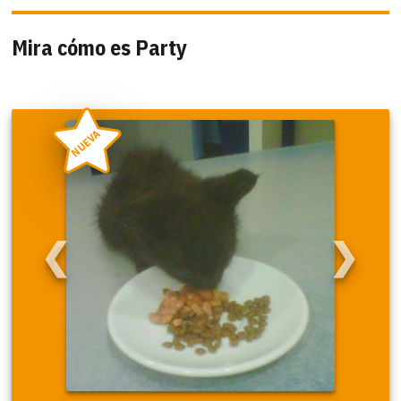
Mira cómo es Party
NUEVA
❮
❯