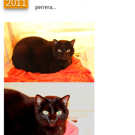
2011
perrera…