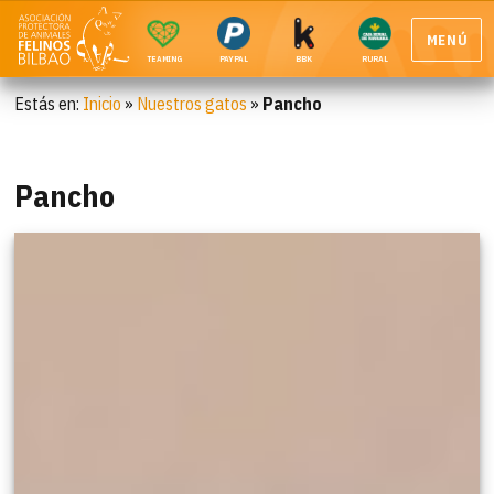
MENÚ
TEAMING
PAYPAL
BBK
RURAL
Estás en:
Inicio
»
Nuestros gatos
»
Pancho
Pancho