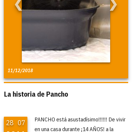
❮
❯
11/12/2018
La historia de Pancho
PANCHO está asustadísimo!!!!!! De vivir
28
07
en una casa durante ¡14 AÑOS! a la