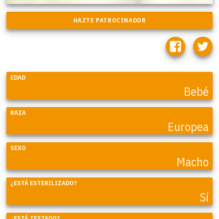
EDAD
Bebé
RAZA
Europea
SEXO
Macho
¿ESTÁ ESTERILIZADO?
Sí
¿ESTÁ TESTADO?