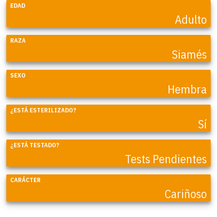
EDAD
Adulto
RAZA
Siamés
SEXO
Hembra
¿ESTÁ ESTERILIZADO?
Sí
¿ESTÁ TESTADO?
Tests Pendientes
CARÁCTER
Cariñoso