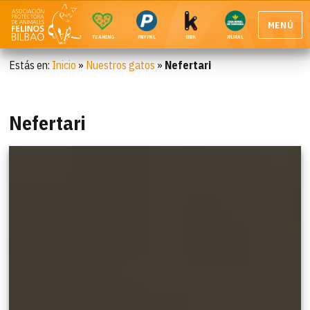
MENÚ
TEAMING
PAYPAL
BBK
RURAL
Estás en:
Inicio
»
Nuestros gatos
»
Nefertari
Nefertari