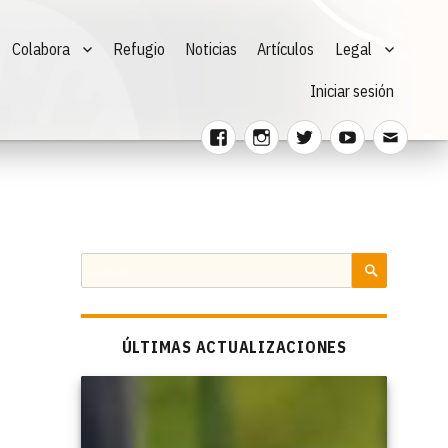
Colabora
Refugio
Noticias
Artículos
Legal
Iniciar sesión
Facebook
Instagram
Twitter
Youtube
Corre
electr
Buscar
por:
BUSCAR
ÚLTIMAS ACTUALIZACIONES