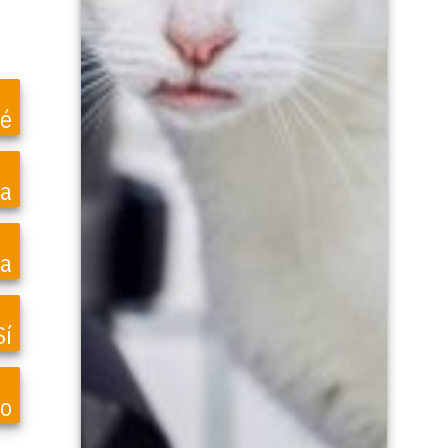
é
ea
a
Sí
vo