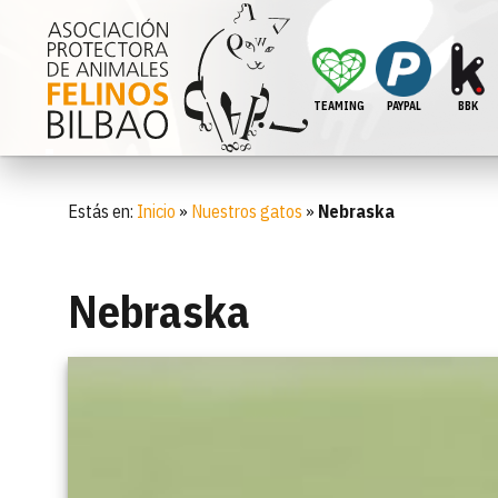
TEAMING
PAYPAL
BBK
Estás en:
Inicio
»
Nuestros gatos
»
Nebraska
Nebraska