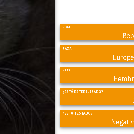
EDAD
Beb
RAZA
Europ
SEXO
Hembr
Coral
¿ESTÁ ESTERILIZADO?
¿ESTÁ TESTADO?
Negati