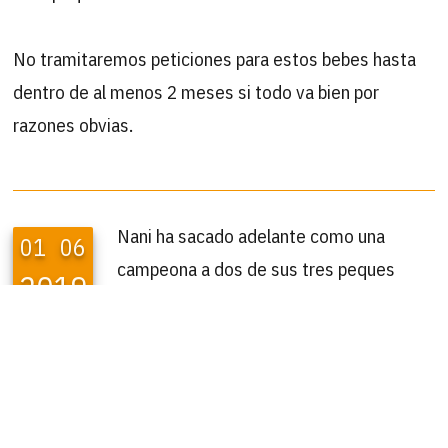
No tramitaremos peticiones para estos bebes hasta
dentro de al menos 2 meses si todo va bien por
razones obvias.
Nani ha sacado adelante como una
01
06
campeona a dos de sus tres peques
2019
(Recordamos que una fallecio
repentinamente) Puzzle es la nena, le falta un trozo de
cola de nacimiento y tanto ella como Parchis, el
macho de los dos han encontrado ya un buen hogar y
esta semana seran adoptados definitivamente. Solo