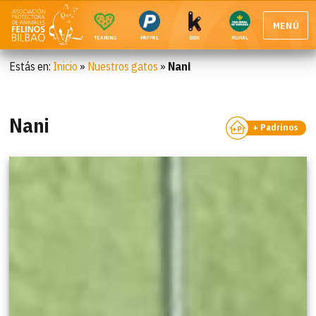
MENÚ
TEAMING
PAYPAL
BBK
RURAL
Estás en:
Inicio
»
Nuestros gatos
»
Nani
Nani
+ Padrinos
+P