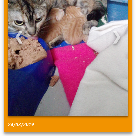
❮
❯
24/03/2019