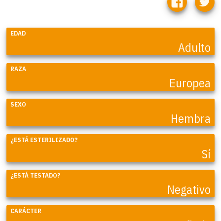
EDAD
Adulto
RAZA
Europea
SEXO
Hembra
¿ESTÁ ESTERILIZADO?
Sí
¿ESTÁ TESTADO?
Negativo
CARÁCTER