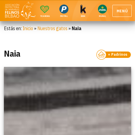
MENÚ
TEAMING
PAYPAL
BBK
RURAL
Estás en:
Inicio
»
Nuestros gatos
»
Naia
Naia
+ Padrinos
+P