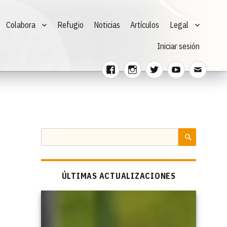
Colabora
Refugio
Noticias
Artículos
Legal
Iniciar sesión
Facebook
Instagram
Twitter
Youtube
Corre
electr
Buscar
por:
BUSCAR
ÚLTIMAS ACTUALIZACIONES