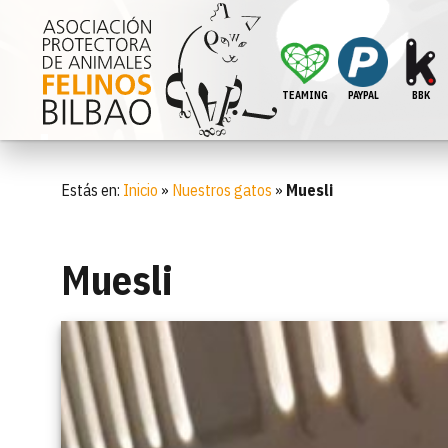
TEAMING
PAYPAL
BBK
Estás en:
Inicio
»
Nuestros gatos
»
Muesli
Muesli