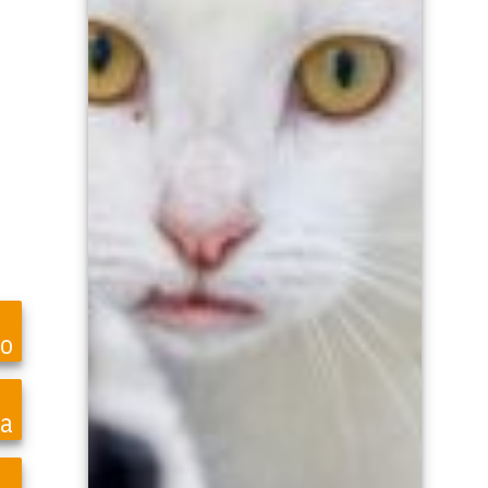
ro
ea