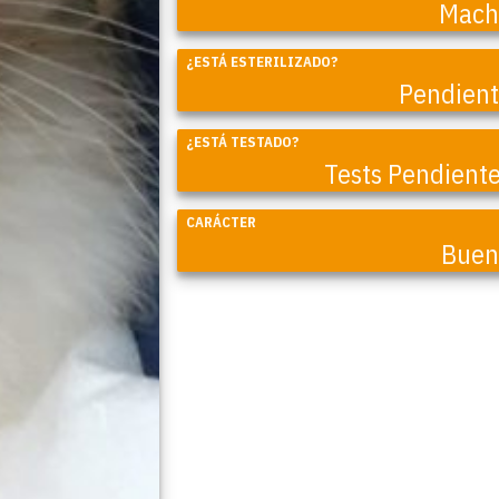
Mach
¿ESTÁ ESTERILIZADO?
Pendien
Coral
¿ESTÁ TESTADO?
Tests Pendient
CARÁCTER
Buen