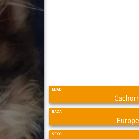
EDAD
Cachor
RAZA
Europ
SEXO