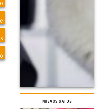
o
te
es
o
NUEVOS GATOS