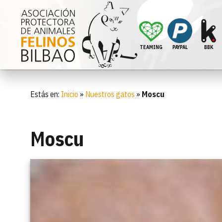
TEAMING
PAYPAL
BBK
Estás en:
Inicio
»
Nuestros gatos
»
Moscu
Moscu