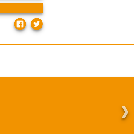
❯
Martha.