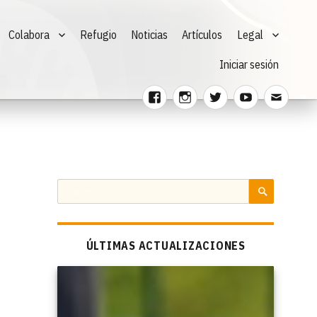
Colabora
Refugio
Noticias
Artículos
Legal
Iniciar sesión
Facebook
Instagram
Twitter
Youtube
Corre
electr
Buscar
por:
BUSCAR
ÚLTIMAS ACTUALIZACIONES