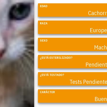
EDAD
Cachor
RAZA
Europ
SEXO
Mach
¿ESTÁ ESTERILIZADO?
Coral
Pendien
¿ESTÁ TESTADO?
Tests Pendient
CARÁCTER
Buen