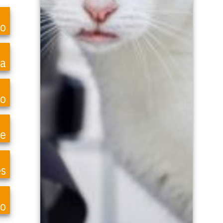
ro
ea
o
te
es
o