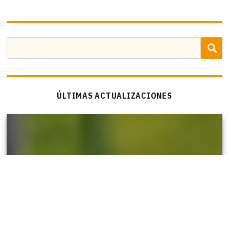
B
Buscar
por:
ÚLTIMAS ACTUALIZACIONES