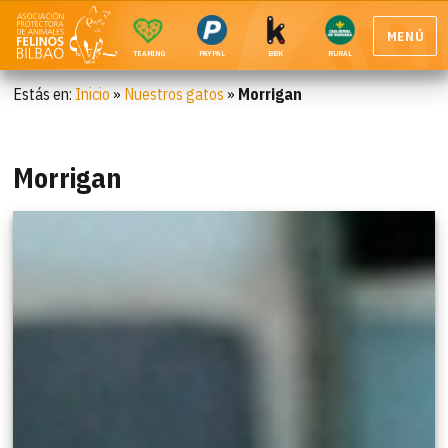
MENÚ
TEAMING
PAYPAL
BBK
RURAL
Estás en:
Inicio
»
Nuestros gatos
»
Morrigan
Morrigan