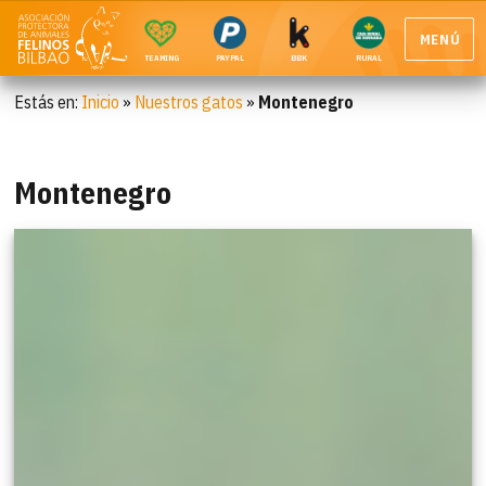
MENÚ
TEAMING
PAYPAL
BBK
RURAL
Estás en:
Inicio
»
Nuestros gatos
»
Montenegro
Montenegro