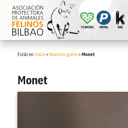
TEAMING
PAYPAL
BBK
Estás en:
Inicio
»
Nuestros gatos
»
Monet
Monet