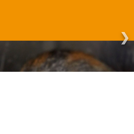
Martha.
❯