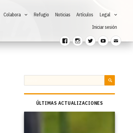
Colabora
Refugio
Noticias
Artículos
Legal
Iniciar sesión
Facebook
Instagram
Twitter
Youtube
Corre
electr
Buscar
por:
BUSCAR
ÚLTIMAS ACTUALIZACIONES