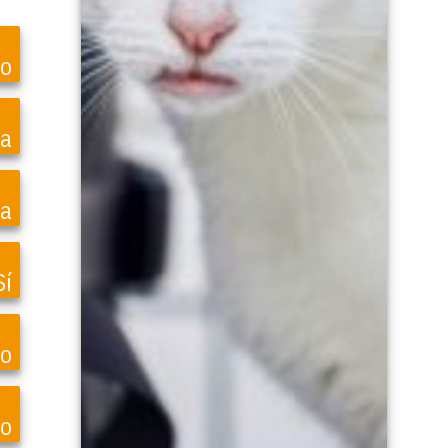
ro
ea
a
Sí
vo
do