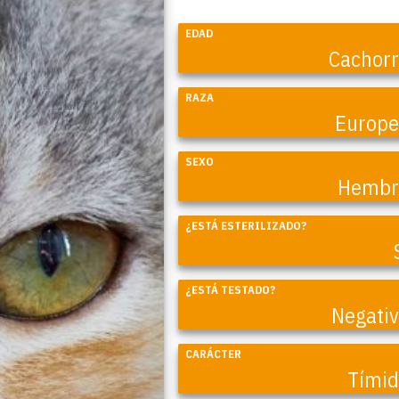
EDAD
Cachor
RAZA
Europ
SEXO
Hembr
¿ESTÁ ESTERILIZADO?
Coral
¿ESTÁ TESTADO?
Negati
CARÁCTER
Tími