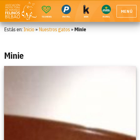
MENÚ
TEAMING
PAYPAL
BBK
RURAL
Estás en:
Inicio
»
Nuestros gatos
»
Minie
Minie