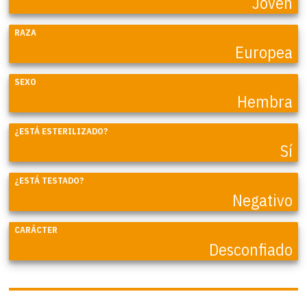
Joven
RAZA
Europea
SEXO
Hembra
¿ESTÁ ESTERILIZADO?
Sí
¿ESTÁ TESTADO?
Negativo
CARÁCTER
Desconfiado