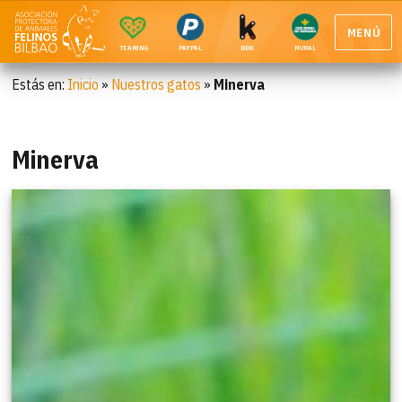
MENÚ
TEAMING
PAYPAL
BBK
RURAL
Estás en:
Inicio
»
Nuestros gatos
»
Minerva
Minerva