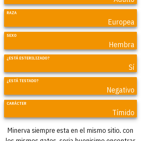
RAZA
Europea
SEXO
Hembra
¿ESTÁ ESTERILIZADO?
Sí
¿ESTÁ TESTADO?
Negativo
CARÁCTER
Tímido
Minerva siempre esta en el mismo sitio. con
los mismos gatos, seria buenisimo encontrar