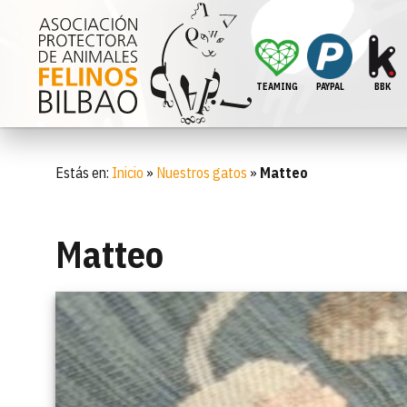
TEAMING
PAYPAL
BBK
Estás en:
Inicio
»
Nuestros gatos
»
Matteo
Matteo