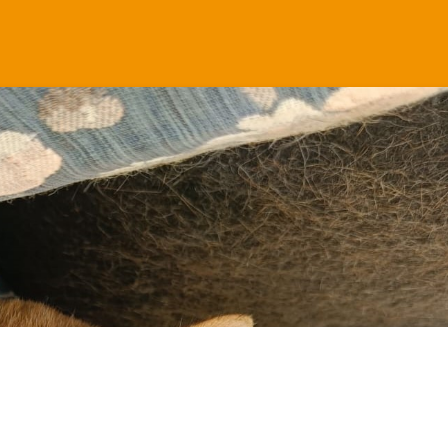
Martha.
❯