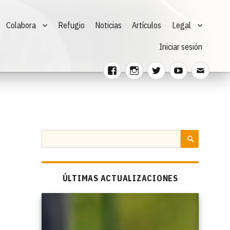
Colabora
Refugio
Noticias
Artículos
Legal
Iniciar sesión
Facebook
Instagram
Twitter
Youtube
Corre
electr
Buscar
por:
BUSCAR
ÚLTIMAS ACTUALIZACIONES