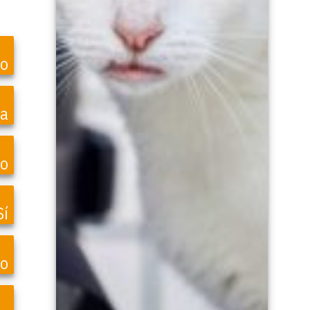
to
ea
o
Sí
vo