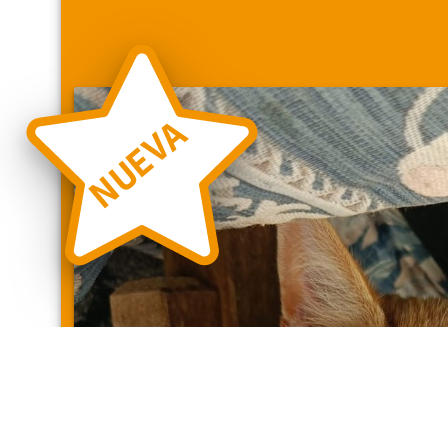
NUEVA
❮