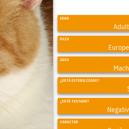
EDAD
Adul
RAZA
Europ
SEXO
Mach
¿ESTÁ ESTERILIZADO?
Coral
¿ESTÁ TESTADO?
Negati
CARÁCTER