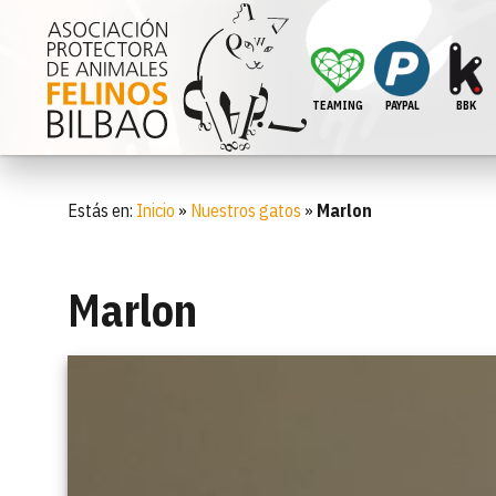
TEAMING
PAYPAL
BBK
Estás en:
Inicio
»
Nuestros gatos
»
Marlon
Marlon