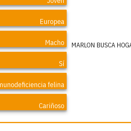
Joven
Europea
Macho
MARLON BUSCA HOG
Sí
munodeficiencia felina
Cariñoso
Martha.