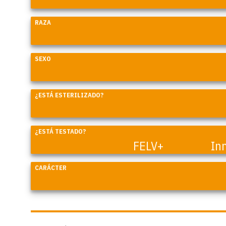
RAZA
SEXO
¿ESTÁ ESTERILIZADO?
¿ESTÁ TESTADO?
FELV+
In
CARÁCTER