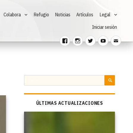
Colabora
Refugio
Noticias
Artículos
Legal
Iniciar sesión
Facebook
Instagram
Twitter
Youtube
Corre
electr
Buscar
por:
BUSCAR
ÚLTIMAS ACTUALIZACIONES