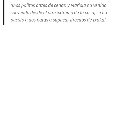
unos palitos antes de cenar, y Mariola ha venido
corriendo desde el otro extremo de la casa, se ha
puesto a dos patas a suplicar ¡trocitos de txaka!
jajaja ¡Qué loca!. Esto parece que lo conoce de su
casa anterior, seguro…
En resumen, Mariola es un amor de gata, se lleva
bien con otros gatos, no los «desafía», los ignora
cuando se ponen tontos lo cual es muy bueno
porque hace que se toleren muy pronto. El apetito
está fenomenal y come muy bien. La hemos
pesado hace unos días, tiene aprox. 2,300, a ver
en dos semanas que tal va de peso»
Os dejamos unas fotos de antes de ser acogida.