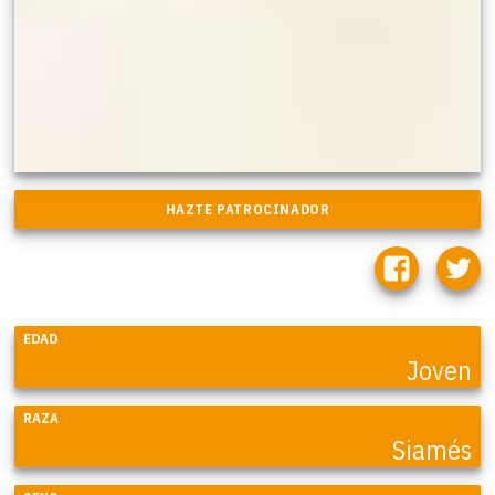
EDAD
Joven
RAZA
Siamés