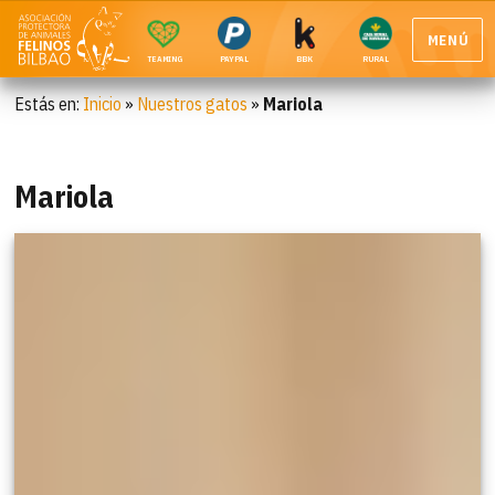
MENÚ
TEAMING
PAYPAL
BBK
RURAL
Estás en:
Inicio
»
Nuestros gatos
»
Mariola
Mariola