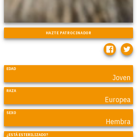
EDAD
Joven
RAZA
Europea
SEXO
Hembra
¿ESTÁ ESTERILIZADO?