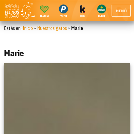
MENÚ
TEAMING
PAYPAL
BBK
RURAL
Estás en:
Inicio
»
Nuestros gatos
»
Marie
Marie