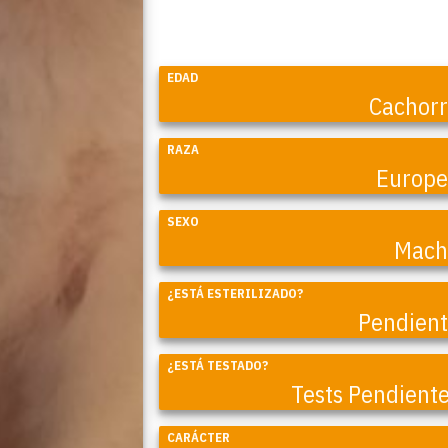
EDAD
Cachor
RAZA
Europ
SEXO
Mach
¿ESTÁ ESTERILIZADO?
Coral
Pendien
¿ESTÁ TESTADO?
Tests Pendient
CARÁCTER