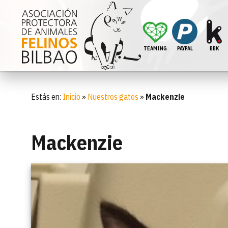
TEAMING
PAYPAL
BBK
Estás en:
Inicio
»
Nuestros gatos
»
Mackenzie
Mackenzie