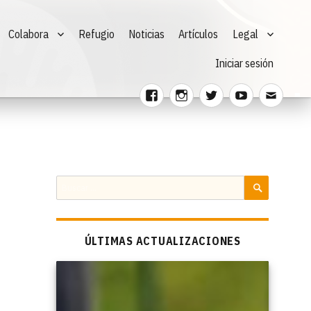
Colabora
Refugio
Noticias
Artículos
Legal
Iniciar sesión
Facebook
Instagram
Twitter
Youtube
Corre
electr
Buscar
por:
BUSCAR
ÚLTIMAS ACTUALIZACIONES