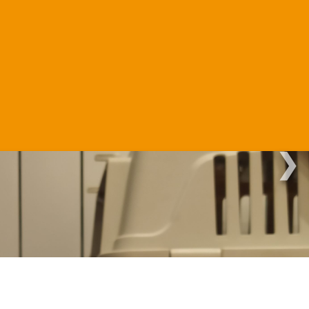
Martha.
❯