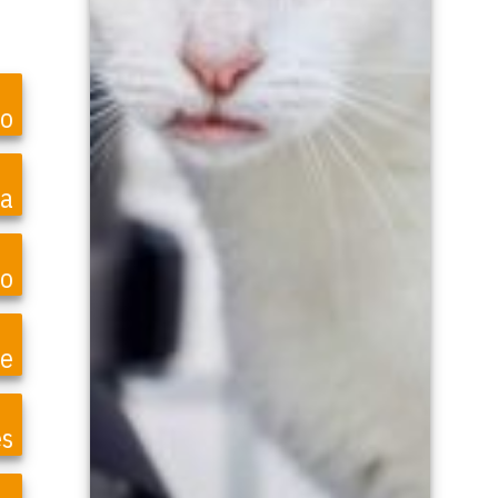
ro
ea
o
te
es