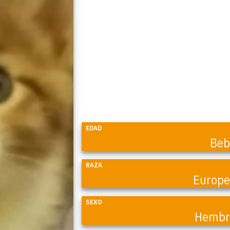
EDAD
Beb
RAZA
Europ
SEXO
Hembr