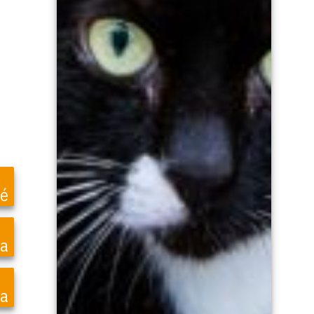
é
ea
a