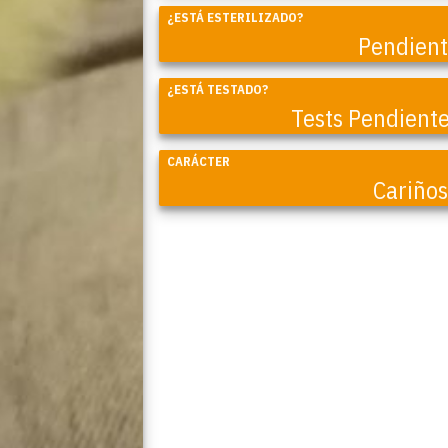
¿ESTÁ ESTERILIZADO?
Lynx
Pendien
¿ESTÁ TESTADO?
Tests Pendient
CARÁCTER
Cariño