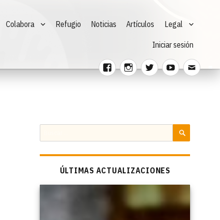
Colabora
Refugio
Noticias
Artículos
Legal
Iniciar sesión
Facebook
Instagram
Twitter
Youtube
Corre
electr
Buscar
por:
BUSCAR
ÚLTIMAS ACTUALIZACIONES