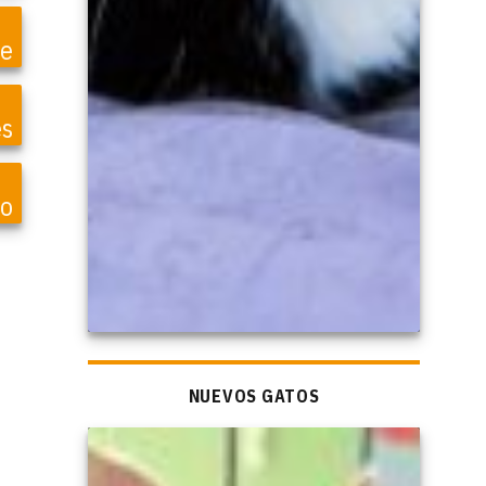
te
es
so
NUEVOS GATOS