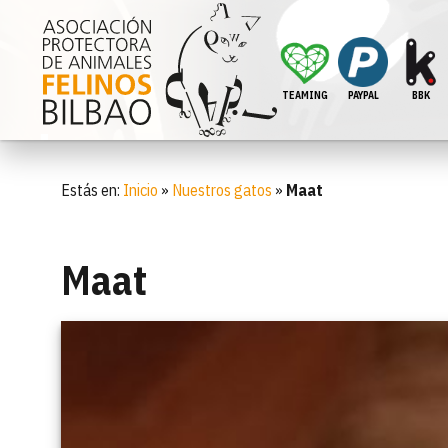
TEAMING
PAYPAL
BBK
Estás en:
Inicio
»
Nuestros gatos
»
Maat
Maat