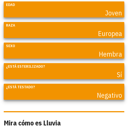
EDAD
Joven
RAZA
Europea
SEXO
Hembra
¿ESTÁ ESTERILIZADO?
Sí
¿ESTÁ TESTADO?
Negativo
Mira cómo es Lluvia