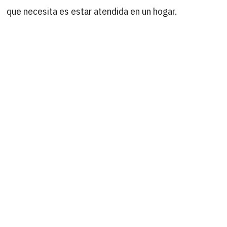
que necesita es estar atendida en un hogar.
URGE!!
B
Buscar
por:
ÚLTIMAS ACTUALIZACIONES