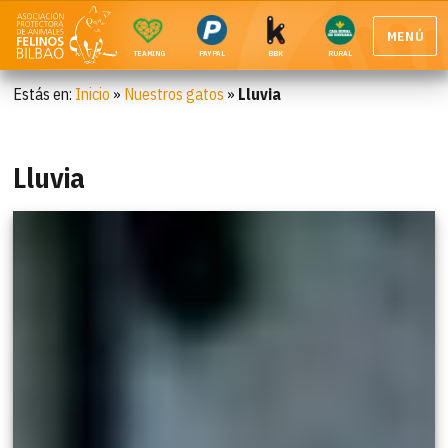
MENÚ
TEAMING
PAYPAL
BBK
RURAL
Estás en:
Inicio
»
Nuestros gatos
»
Lluvia
Lluvia