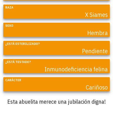
RAZA
X Siames
SEXO
Hembra
¿ESTÁ ESTERILIZADO?
Pendiente
¿ESTÁ TESTADO?
Inmunodeficiencia felina
CARÁCTER
Cariñoso
Esta abuelita merece una jubilación digna!