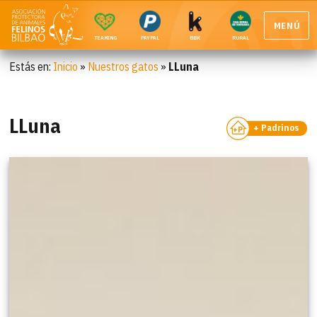
MENÚ
TEAMING
PAYPAL
BBK
RURAL
Estás en:
Inicio
»
Nuestros gatos
»
LLuna
LLuna
+ Padrinos
+P