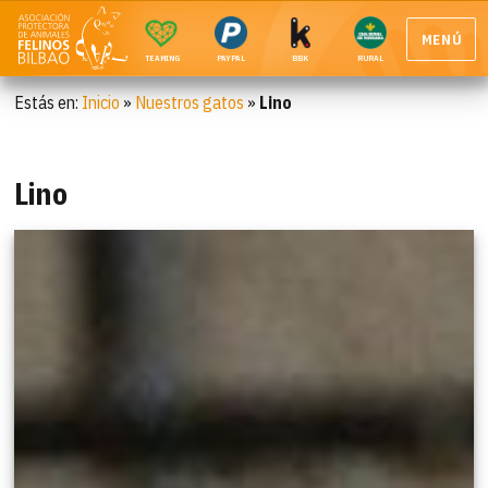
MENÚ
TEAMING
PAYPAL
BBK
RURAL
Estás en:
Inicio
»
Nuestros gatos
»
Lino
Lino