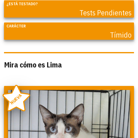
¿ESTÁ TESTADO?
Tests Pendientes
CARÁCTER
Tímido
Mira cómo es Lima
NUEVA