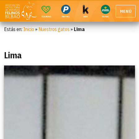
MENÚ
TEAMING
PAYPAL
BBK
RURAL
Estás en:
Inicio
»
Nuestros gatos
»
Lima
Lima