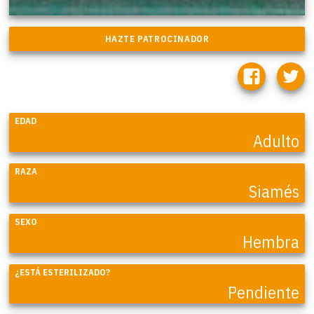
EDAD
Adulto
RAZA
Siamés
SEXO
Hembra
¿ESTÁ ESTERILIZADO?
Pendiente