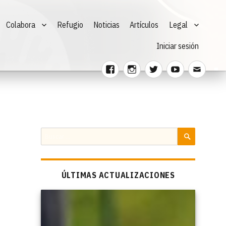
Colabora
Refugio
Noticias
Artículos
Legal
Iniciar sesión
Facebook
Instagram
Twitter
Youtube
Corre
electr
Buscar
por:
BUSCAR
ÚLTIMAS ACTUALIZACIONES