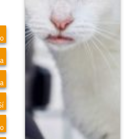
to
ea
a
Sí
vo