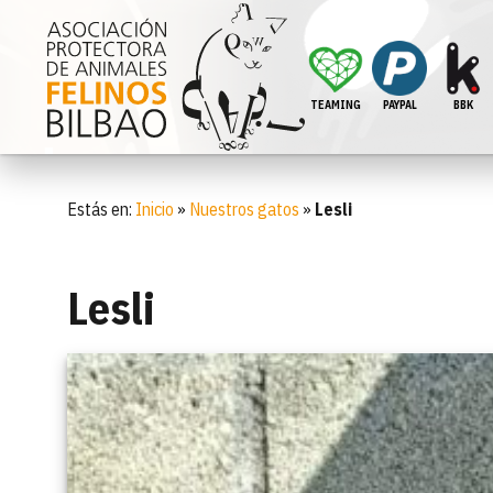
TEAMING
PAYPAL
BBK
Estás en:
Inicio
»
Nuestros gatos
»
Lesli
Lesli