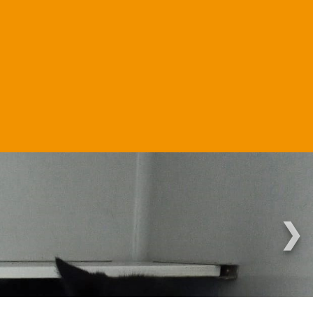
Martha.
❯