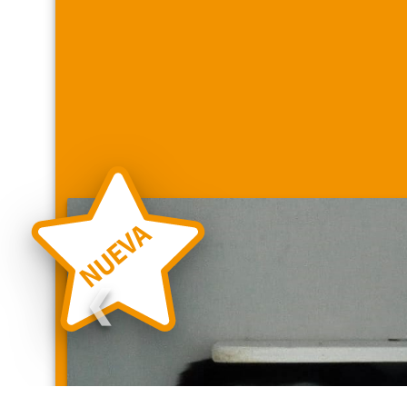
NUEVA
❮