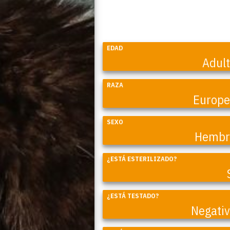
EDAD
Adul
RAZA
Europ
SEXO
Hembr
¿ESTÁ ESTERILIZADO?
Coral
¿ESTÁ TESTADO?
Negati