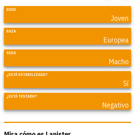
EDAD
Joven
RAZA
Europea
SEXO
Macho
¿ESTÁ ESTERILIZADO?
Sí
¿ESTÁ TESTADO?
Negativo
Mira cómo es Lanister