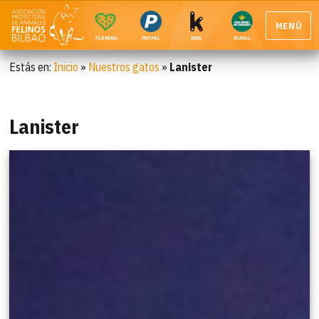
MENÚ
TEAMING
PAYPAL
BBK
RURAL
Estás en:
Inicio
»
Nuestros gatos
»
Lanister
Lanister