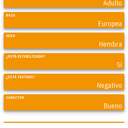
Adulto
RAZA
Europea
SEXO
Hembra
¿ESTÁ ESTERILIZADO?
Sí
¿ESTÁ TESTADO?
Negativo
CARÁCTER
Bueno