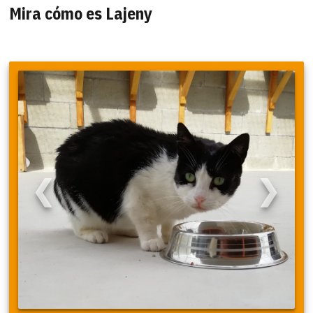
Mira cómo es Lajeny
❮
❯