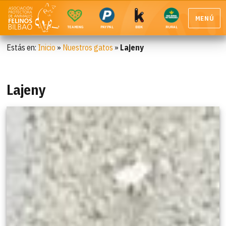
MENÚ
TEAMING
PAYPAL
BBK
RURAL
Estás en:
Inicio
»
Nuestros gatos
»
Lajeny
Lajeny