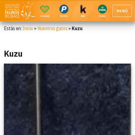
MENÚ
TEAMING
PAYPAL
BBK
RURAL
Estás en:
Inicio
»
Nuestros gatos
»
Kuzu
Kuzu