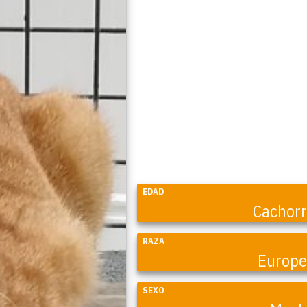
EDAD
Cachor
RAZA
Europ
SEXO