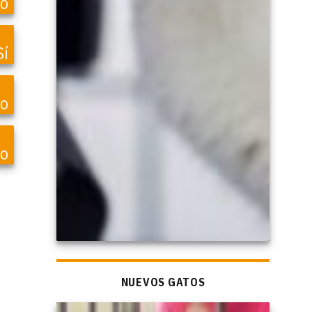
o
Sí
vo
o
NUEVOS GATOS