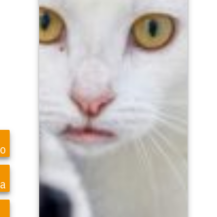
ro
ea