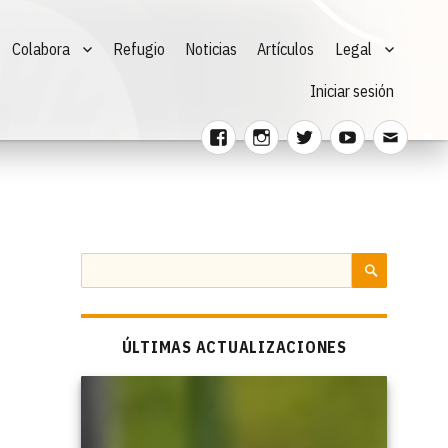
Colabora
Refugio
Noticias
Artículos
Legal
Iniciar sesión
Facebook
Instagram
Twitter
Youtube
Corre
electr
Buscar
por:
BUSCAR
ÚLTIMAS ACTUALIZACIONES