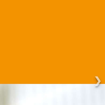
Martha.
❯