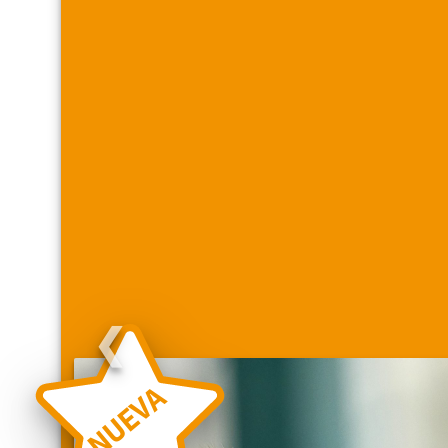
❮
NUEVA