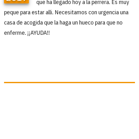
que ha llegado hoy a la perrera. Es muy
peque para estar alli. Necesitamos con urgencia una
casa de acogida que la haga un hueco para que no
enferme. ¡¡AYUDA!!
B
Buscar
por:
ÚLTIMAS ACTUALIZACIONES